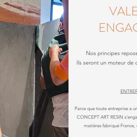
VALE
ENGA
Nos principes repos
Ils seront un moteur de
ENTREP
Parce que toute entreprise a un
CONCEPT ART RESIN s'engag
matières fabriqué France, e